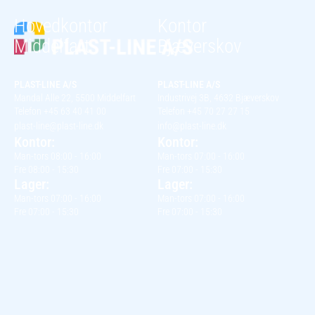
Hovedkontor
Kontor
Middelfart
Bjæverskov
PLAST-LINE A/S
PLAST-LINE A/S
Mandal Alle 22, 5500 Middelfart
Industrivej 3B, 4632 Bjæverskov
Telefon +45 63 40 41 00
Telefon +45 70 27 27 15
plast-line@plast-line.dk
info@plast-line.dk
Kontor:
Kontor:
Man-tors 08:00 - 16:00
Man-tors 07:00 - 16:00
Fre 08:00 - 15:30
Fre 07:00 - 15:30
Lager:
Lager:
Man-tors 07:00 - 16:00
Man-tors 07:00 - 16:00
Fre 07:00 - 15:30
Fre 07:00 - 15:30