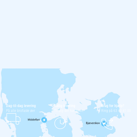
Dag-til-dag levering
Tidlig levering
Brug for hjælp?
På alle brofaste øer
Til dig der har travlt
Ring på 63 40 41 00