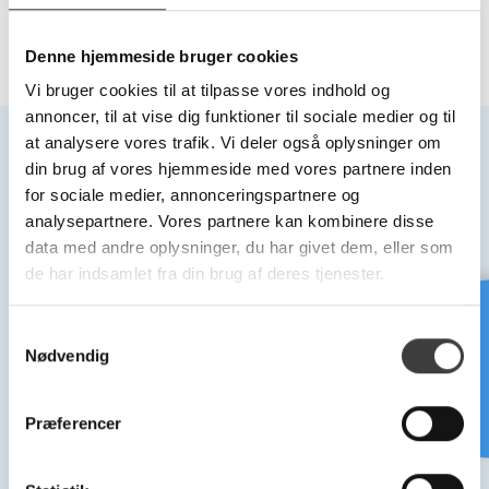
Denne hjemmeside bruger cookies
Vi bruger cookies til at tilpasse vores indhold og
annoncer, til at vise dig funktioner til sociale medier og til
at analysere vores trafik. Vi deler også oplysninger om
din brug af vores hjemmeside med vores partnere inden
for sociale medier, annonceringspartnere og
analysepartnere. Vores partnere kan kombinere disse
Kontakt formular DK
Navn
data med andre oplysninger, du har givet dem, eller som
de har indsamlet fra din brug af deres tjenester.
Indtast dit telefonnummer
Brug for hjælp?
S
Nødvendig
a
m
E-mail
t
Præferencer
y
Hvem skal du have fat i ?
k