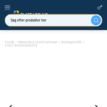
Søg efter produkter her
Forside
Mekaniske & Gevind samlinger
Bandagemuffer
3-DELT BANDAGEMUFFE