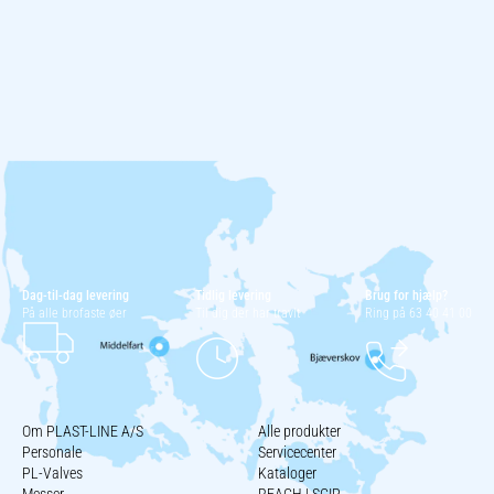
Dag-til-dag levering
Tidlig levering
Brug for hjælp?
På alle brofaste øer
Til dig der har travlt
Ring på 63 40 41 00
Om PLAST-LINE A/S
Alle produkter
Personale
Servicecenter
PL-Valves
Kataloger
Messer
REACH | SCIP