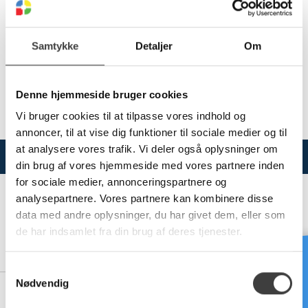
Vælg variant
Samtykke
Detaljer
Om
Denne hjemmeside bruger cookies
Se dokumenter for hvilke produkter der er omfattet af
godkendelserne.
Vi bruger cookies til at tilpasse vores indhold og
annoncer, til at vise dig funktioner til sociale medier og til
at analysere vores trafik. Vi deler også oplysninger om
Varianter
Specifikationer
din brug af vores hjemmeside med vores partnere inden
for sociale medier, annonceringspartnere og
analysepartnere. Vores partnere kan kombinere disse
data med andre oplysninger, du har givet dem, eller som
de har indsamlet fra din brug af deres tjenester.
10143085
110/94 MM DOBBELTVÆGGET SORTE KABELRØR,6M
Brug for hjælp?
S
Nødvendig
a
10143088
m
160/137 MM DOBBELTVÆGGET SORTE KABELRØR,6M (husk