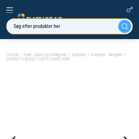
Søg efter produkter her
Forside
Dræn, kabel og anlægsrør
Kabelrør
Kabelrør - længder
DOBBELTVÆGGET SORTE KABELRØR