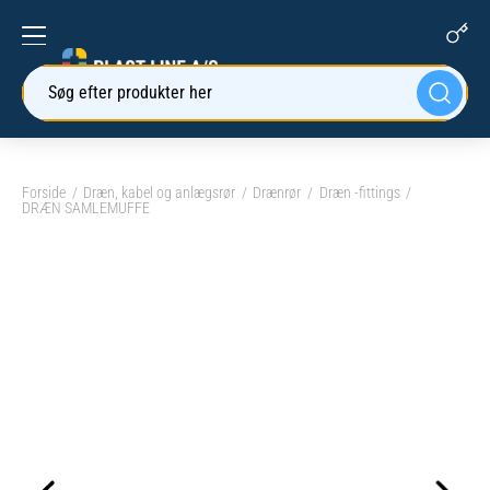
Søg efter produkter her
Forside
Dræn, kabel og anlægsrør
Drænrør
Dræn -fittings
DRÆN SAMLEMUFFE