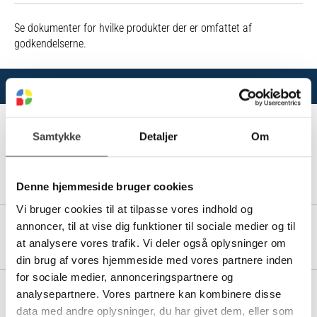
Se dokumenter for hvilke produkter der er omfattet af
godkendelserne.
Varianter
Samtykke
Detaljer
Om
10196120
80/92 MM PE DRÆN SAMLEMUFFE
Denne hjemmeside bruger cookies
Vi bruger cookies til at tilpasse vores indhold og
annoncer, til at vise dig funktioner til sociale medier og til
10196110
80 MM DRÆN SAMLEMUFFE
at analysere vores trafik. Vi deler også oplysninger om
din brug af vores hjemmeside med vores partnere inden
for sociale medier, annonceringspartnere og
analysepartnere. Vores partnere kan kombinere disse
10196178
100/110 MM DRÆN/KLOAK OVERGANG
data med andre oplysninger, du har givet dem, eller som