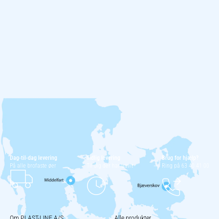
Dag-til-dag levering
Tidlig levering
Brug for hjælp?
På alle brofaste øer
Til dig der har travlt
Ring på 63 40 41 00
Om PLAST-LINE A/S
Alle produkter