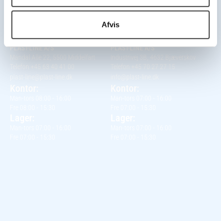
Hovedkontor
Kontor
Middelfart
Bjæverskov
Afvis
PLAST-LINE A/S
PLAST-LINE A/S
Mandal Alle 22, 5500 Middelfart
Industrivej 3B, 4632 Bjæverskov
Telefon +45 63 40 41 00
Telefon +45 70 27 27 15
plast-line@plast-line.dk
info@plast-line.dk
Kontor:
Kontor:
Man-tors 08:00 - 16:00
Man-tors 07:00 - 16:00
Fre 08:00 - 15:30
Fre 07:00 - 15:30
Lager:
Lager:
Man-tors 07:00 - 16:00
Man-tors 07:00 - 16:00
Fre 07:00 - 15:30
Fre 07:00 - 15:30