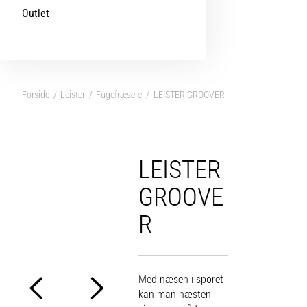
Outlet
Forside
Leister
Fugefræsere
LEISTER GROOVER
LEISTER
GROOVE
R
Med næsen i sporet
kan man næsten