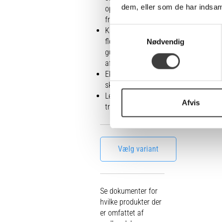
dem, eller som de har indsaml
opsamling af
fræsestøv
S
Kan fræse de
fleste typer
Nødvendig
a
gulvbelægninger
m
afhæning af kling
t
Ekstrem høj
y
skærehastighed
k
Leveres i praktisk
k
Afvis
transportkuffert
e
v
a
Vælg variant
l
g
Se dokumenter for
hvilke produkter der
er omfattet af