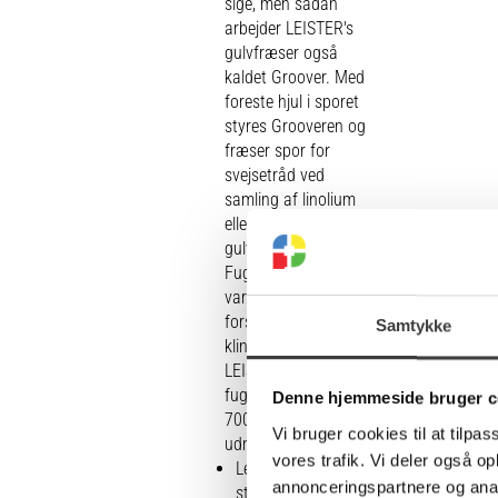
sige, men sådan
arbejder LEISTER's
gulvfræser også
kaldet Groover. Med
foreste hjul i sporet
styres Grooveren og
fræser spor for
svejsetråd ved
samling af linolium
eller andre
gulvbelægninger.
Fugebredde kan
varieres med
forskellig
Samtykke
klingebredde.
LEISTER Groover,
fugefræser
Denne hjemmeside bruger c
700W/230V
Vi bruger cookies til at tilpas
udmærker sig ved:
vores trafik. Vi deler også 
Leveres med stor
annonceringspartnere og anal
støvpose til