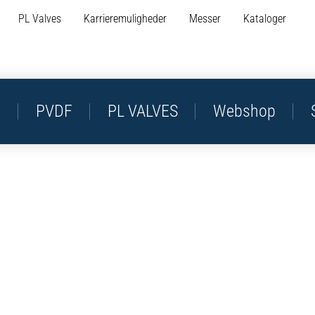
PL Valves
Karrieremuligheder
Messer
Kataloger
P
PVDF
PL VALVES
Webshop