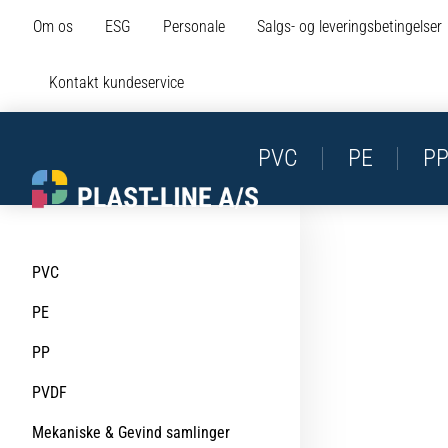
Om os
ESG
Personale
Salgs- og leveringsbetingelser
Kontakt kundeservice
PVC
PE
P
PVC
PE
PP
PVDF
Mekaniske & Gevind samlinger