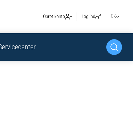
Opret konto
Log ind
DK
Servicecenter