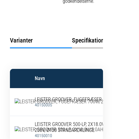
godkendelserne.
Varianter
Specifikationer
V
Navn
LEISTER GROOVER, FUGEFRÆSER 700W/230V
40150005
LEISTER GROOVER 500-LP, 2X18.0V/5.0AH, OPLADE
230V, Ø130 STANDARDKLINGE
40150010