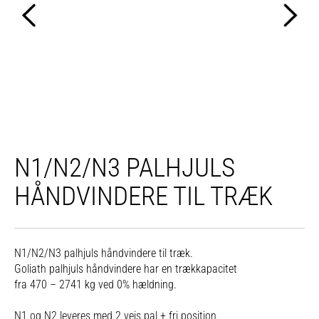
N1/N2/N3 PALHJULS
HÅNDVINDERE TIL TRÆK
N1/N2/N3 palhjuls håndvindere til træk.
Goliath palhjuls håndvindere har en trækkapacitet
fra 470 – 2741 kg ved 0% hældning.
N1 og N2 leveres med 2 vejs pal + fri position.