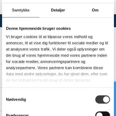
godkendelserne.
Samtykke
Detaljer
Om
Varianter
Specifikationer
Denne hjemmeside bruger cookies
Vi bruger cookies til at tilpasse vores indhold og
annoncer, til at vise dig funktioner til sociale medier og til
at analysere vores trafik. Vi deler også oplysninger om
19200012
6N1 HÅNDVINDER M/22 MM TROMLE
din brug af vores hjemmeside med vores partnere inden
for sociale medier, annonceringspartnere og
analysepartnere. Vores partnere kan kombinere disse
19200014
data med andre oplysninger, du har givet dem, eller som
7N1 HÅNDVINDER M/28 MM TROMLE
de har indsamlet fra din brug af deres tjenester.
Brug for hjælp?
S
19200018
Nødvendig
a
9N1 HÅNDVINDER M/28 MM TROMLE
m
t
Præferencer