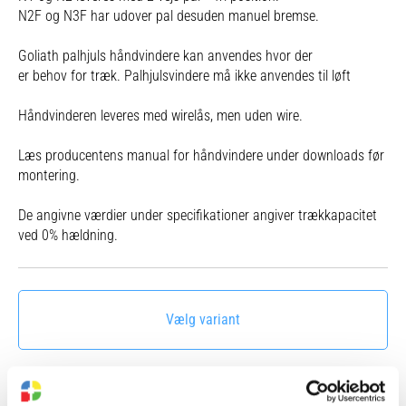
N2F og N3F har udover pal desuden manuel bremse.
Goliath palhjuls håndvindere kan anvendes hvor der
er behov for træk. Palhjulsvindere må ikke anvendes til løft
Håndvinderen leveres med wirelås, men uden wire.
Læs producentens manual for håndvindere under downloads før
montering.
De angivne værdier under specifikationer angiver trækkapacitet
ved 0% hældning.
Vælg variant
Se dokumenter for hvilke produkter der er omfattet af