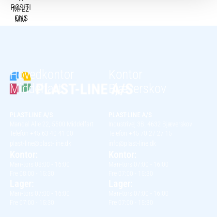
Hovedkontor
Kontor
Middelfart
Bjæverskov
PLAST-LINE A/S
PLAST-LINE A/S
Mandal Alle 22, 5500 Middelfart
Industrivej 3B, 4632 Bjæverskov
Telefon +45 63 40 41 00
Telefon +45 70 27 27 15
plast-line@plast-line.dk
info@plast-line.dk
Kontor:
Kontor:
Man-tors 08:00 - 16:00
Man-tors 07:00 - 16:00
Fre 08:00 - 15:30
Fre 07:00 - 15:30
Lager:
Lager:
Man-tors 07:00 - 16:00
Man-tors 07:00 - 16:00
Fre 07:00 - 15:30
Fre 07:00 - 15:30