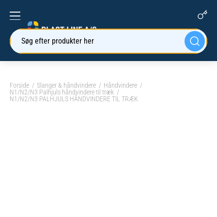
Søg efter produkter her
Forside
Slanger & håndvindere
Håndvindere
N1/N2/N3 Palhjuls håndvindere til træk
N1/N2/N3 PALHJULS HÅNDVINDERE TIL TRÆK