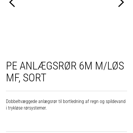
PE ANLÆGSRØR 6M M/LØS
MF, SORT
Dobbeltvæggede anlægsrør til bortledning af regn og spildevand
i trykløse rørsystemer.