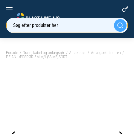
Søg efter produkter her
Forside
Dræn, kabel og anlægsrør
Anlægsrør
Anlægsrør til dræn
PE ANLÆGSRØR 6M M/LØS MF, SORT