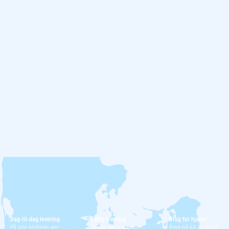
Dag-til-dag levering
Tidlig levering
Brug for hjælp?
På alle brofaste øer
Til dig der har travlt
Ring på 63 40 41 00