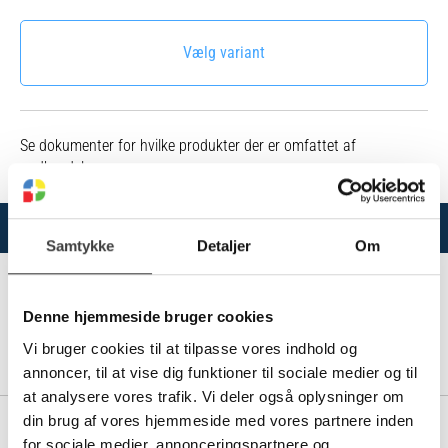
Vælg variant
Se dokumenter for hvilke produkter der er omfattet af
godkendelserne.
Varianter
Samtykke
Detaljer
Om
Denne hjemmeside bruger cookies
10197600
Vi bruger cookies til at tilpasse vores indhold og
DN 100 (117,5X99) PE ANLÆGSRØR 6M M/LØS MF, SORT SN8
annoncer, til at vise dig funktioner til sociale medier og til
at analysere vores trafik. Vi deler også oplysninger om
din brug af vores hjemmeside med vores partnere inden
10197605
for sociale medier, annonceringspartnere og