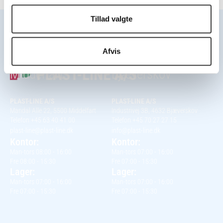
Tillad valgte
Afvis
Hovedkontor
Kontor
Middelfart
Bjæverskov
PLAST-LINE A/S
PLAST-LINE A/S
Mandal Alle 22, 5500 Middelfart
Industrivej 3B, 4632 Bjæverskov
Telefon +45 63 40 41 00
Telefon +45 70 27 27 15
plast-line@plast-line.dk
info@plast-line.dk
Kontor:
Kontor:
Man-tors 08:00 - 16:00
Man-tors 07:00 - 16:00
Fre 08:00 - 15:30
Fre 07:00 - 15:30
Lager:
Lager:
Man-tors 07:00 - 16:00
Man-tors 07:00 - 16:00
Fre 07:00 - 15:30
Fre 07:00 - 15:30