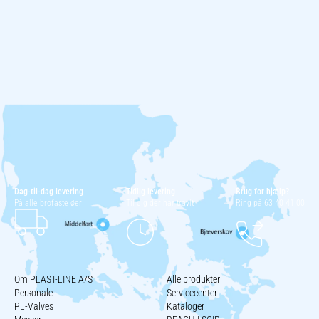
Dag-til-dag levering
Tidlig levering
Brug for hjælp?
På alle brofaste øer
Til dig der har travlt
Ring på 63 40 41 00
Om PLAST-LINE A/S
Alle produkter
Personale
Servicecenter
PL-Valves
Kataloger