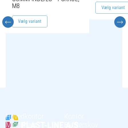
M8
Vælg variant
Vælg variant
Hovedkontor
Kontor
Middelfart
Bjæverskov