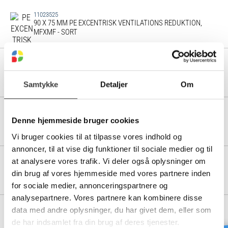
11023525
90 X 75 MM PE EXCENTRISK VENTILATIONS REDUKTION,
MFXMF - SORT
11023530
110 X 50 MM PE EXCENTRISK VENTILATIONS REDUKTION,
MFXMF - SORT
Samtykke
Detaljer
Om
11023535
110 X 63 MM PE EXCENTRISK VENTILATIONS REDUKTION,
Denne hjemmeside bruger cookies
MFXMF - SORT
Vi bruger cookies til at tilpasse vores indhold og
annoncer, til at vise dig funktioner til sociale medier og til
at analysere vores trafik. Vi deler også oplysninger om
11023540
110 X 75 MM PE EXCENTRISK VENTILATIONS REDUKTION,
din brug af vores hjemmeside med vores partnere inden
MFXMF - SORT
for sociale medier, annonceringspartnere og
analysepartnere. Vores partnere kan kombinere disse
data med andre oplysninger, du har givet dem, eller som
11023545
110 X 90 MM PE EXCENTRISK VENTILATIONS REDUKTION,
de har indsamlet fra din brug af deres tjenester.
MFXMF - SORT