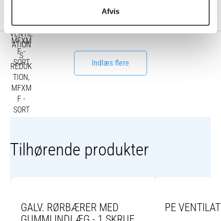
125 X 110 MM PE EXCENTRISK VENTILATIONS REDUKTION,
Afvis
MFXMF - SORT
Indlæs flere
Tilhørende produkter
GALV. RØRBÆRER MED
PE VENTILA
GUMMI INDLÆG - 1 SKRUE,