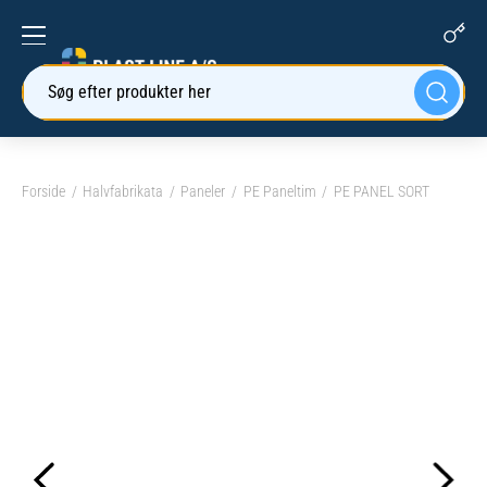
Søg efter produkter her
Forside
Halvfabrikata
Paneler
PE Paneltim
PE PANEL SORT