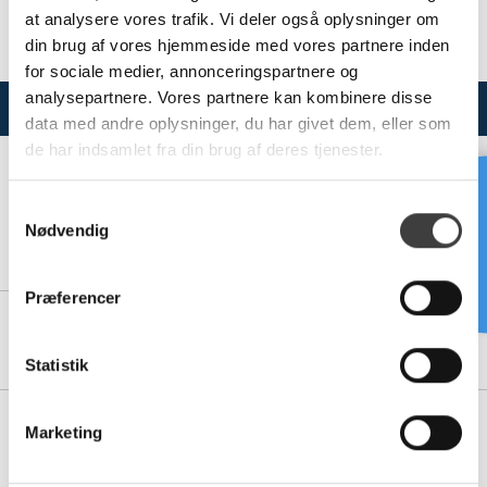
Se dokumenter for hvilke produkter der er omfattet af
at analysere vores trafik. Vi deler også oplysninger om
godkendelserne.
din brug af vores hjemmeside med vores partnere inden
for sociale medier, annonceringspartnere og
analysepartnere. Vores partnere kan kombinere disse
Varianter
Specifikationer
data med andre oplysninger, du har givet dem, eller som
de har indsamlet fra din brug af deres tjenester.
Brug for hjælp?
S
Nødvendig
10141861
a
50X100 MM PE PANEL - BLACK (1200X1000X20 MM)
m
t
Præferencer
y
10141851
k
50X100 MM PE PANEL - BLACK (1200X1000X35 MM)
k
Statistik
e
v
10141800
Marketing
a
50X50 MM PE PANEL - SORT (2600X1000X50 MM)
l