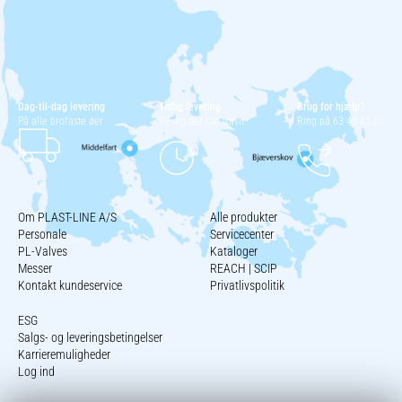
Dag-til-dag levering
Tidlig levering
Brug for hjælp?
På alle brofaste øer
Til dig der har travlt
Ring på 63 40 41 00
Om PLAST-LINE A/S
Alle produkter
Personale
Servicecenter
PL-Valves
Kataloger
Messer
REACH | SCIP
Kontakt kundeservice
Privatlivspolitik
ESG
Salgs- og leveringsbetingelser
Karrieremuligheder
Log ind