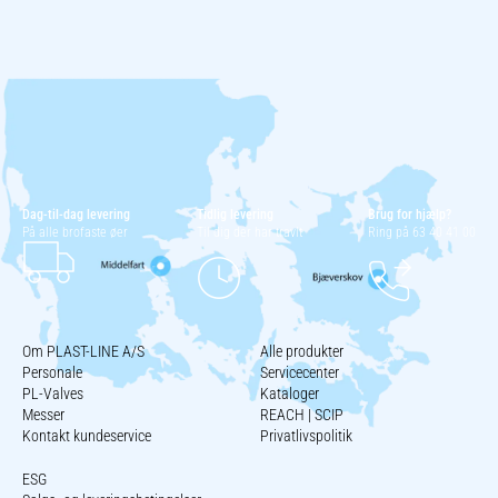
Dag-til-dag levering
Tidlig levering
Brug for hjælp?
På alle brofaste øer
Til dig der har travlt
Ring på 63 40 41 00
Om PLAST-LINE A/S
Alle produkter
Personale
Servicecenter
PL-Valves
Kataloger
Messer
REACH | SCIP
Kontakt kundeservice
Privatlivspolitik
ESG