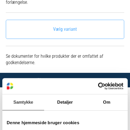
forlængelse.
Vælg variant
Se dokumenter for hvilke produkter der er omfattet af
godkendelserne.
Varianter
Specifikationer
Samtykke
Detaljer
Om
79000210
0,25 METER PE VÆGBESLAG - KAN AFKORTES OG BORES VED
MONTAGE
Denne hjemmeside bruger cookies