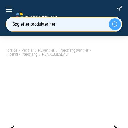
Søg efter produkter her
Forside
Ventiler
PE ventiler
Trækstangsventiler
Tilbehør - Trækstang
PE VÆGBESLAG