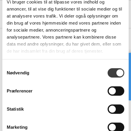
Vi bruger cookies til at tilpasse vores indhold og
annoncer, til at vise dig funktioner til sociale medier og til
79000220
0,50 METER PE VÆGBESLAG - KAN AFKORTES OG BORES VED
at analysere vores trafik. Vi deler også oplysninger om
MONTAGE
din brug af vores hjemmeside med vores partnere inden
for sociale medier, annonceringspartnere og
analysepartnere. Vores partnere kan kombinere disse
data med andre oplysninger, du har givet dem, eller som
de har indsamlet fra din brug af deres tjenester.
Tilhørende produkter
Brug for hjælp?
S
Nødvendig
a
m
t
Præferencer
y
FORLÆNGERSTANG TIL PL-
k
GATEVALVE-P
k
Statistik
e
v
Vælg variant
Marketing
a