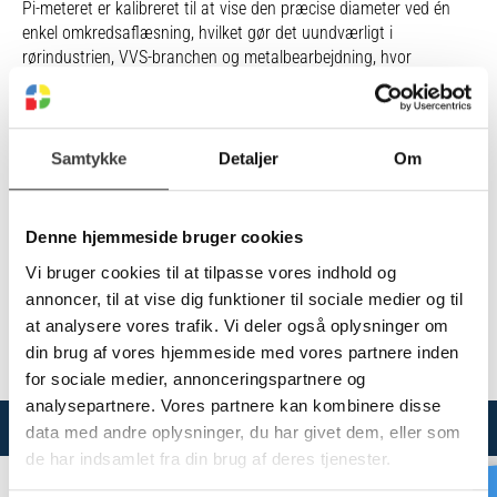
Pi-meteret er kalibreret til at vise den præcise diameter ved én
enkel omkredsaflæsning, hvilket gør det uundværligt i
rørindustrien, VVS-branchen og metalbearbejdning, hvor
præcision og effektivitet er afgørende. Det er et ideelt værktøj til
både inspektion, kvalitetskontrol og installation i felten eller på
værkstedet.
Samtykke
Detaljer
Om
Vælg variant
Denne hjemmeside bruger cookies
Vi bruger cookies til at tilpasse vores indhold og
annoncer, til at vise dig funktioner til sociale medier og til
at analysere vores trafik. Vi deler også oplysninger om
Se dokumenter for hvilke produkter der er omfattet af
din brug af vores hjemmeside med vores partnere inden
godkendelserne.
for sociale medier, annonceringspartnere og
analysepartnere. Vores partnere kan kombinere disse
Varianter
Specifikationer
data med andre oplysninger, du har givet dem, eller som
de har indsamlet fra din brug af deres tjenester.