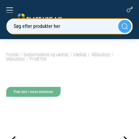
Søg efter produkter her
Forside
Svejsemaskiner og værktøj
Værktøj
Måleudstyr
Måleudstyr
PI-METER
Prøv den i vores demorum