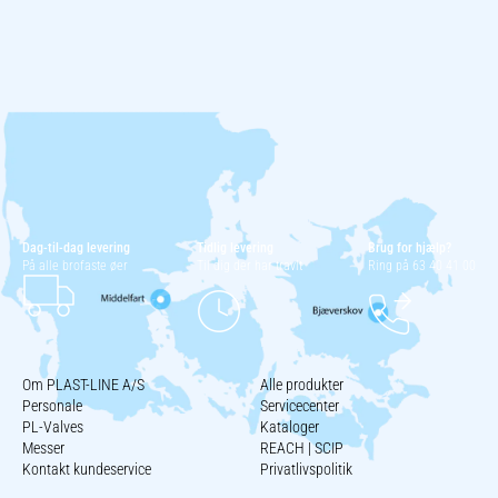
Dag-til-dag levering
Tidlig levering
Brug for hjælp?
På alle brofaste øer
Til dig der har travlt
Ring på 63 40 41 00
Om PLAST-LINE A/S
Alle produkter
Personale
Servicecenter
PL-Valves
Kataloger
Messer
REACH | SCIP
Kontakt kundeservice
Privatlivspolitik