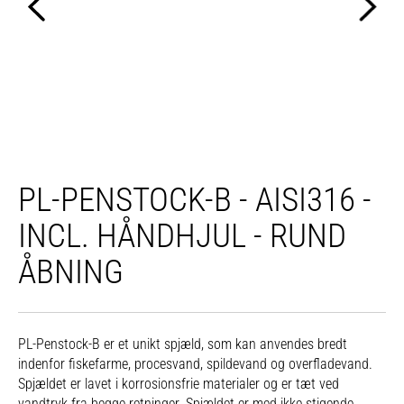
PL-PENSTOCK-B - AISI316 -
INCL. HÅNDHJUL - RUND
ÅBNING
PL-Penstock-B er et unikt spjæld, som kan anvendes bredt
indenfor fiskefarme, procesvand, spildevand og overfladevand.
Spjældet er lavet i korrosionsfrie materialer og er tæt ved
vandtryk fra begge retninger. Spjældet er med ikke stigende