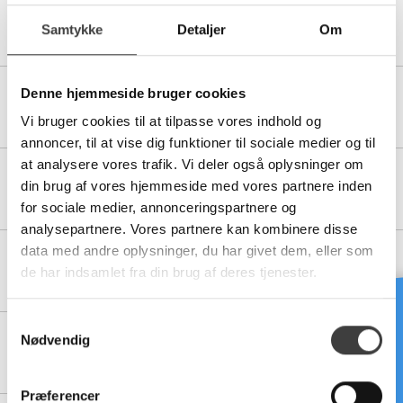
76000015
Samtykke
Detaljer
Om
Ø250 PL-PENSTOCK-B - AISI316 - INCL. HÅNDHJUL
Denne hjemmeside bruger cookies
76000020
Ø315 PL-PENSTOCK-B - AISI316 - INCL. HÅNDHJUL
Vi bruger cookies til at tilpasse vores indhold og
annoncer, til at vise dig funktioner til sociale medier og til
at analysere vores trafik. Vi deler også oplysninger om
76000025
din brug af vores hjemmeside med vores partnere inden
Ø355 PL-PENSTOCK-B - AISI316 - INCL. HÅNDHJUL
for sociale medier, annonceringspartnere og
analysepartnere. Vores partnere kan kombinere disse
data med andre oplysninger, du har givet dem, eller som
76000030
de har indsamlet fra din brug af deres tjenester.
Ø400 PL-PENSTOCK-B - AISI316 - INCL. HÅNDHJUL
Brug for hjælp?
S
Nødvendig
a
76000035
Ø450 PL-PENSTOCK-B - AISI316 - INCL. HÅNDHJUL
m
t
Præferencer