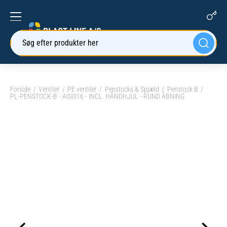
Søg efter produkter her
Forside
Ventiler
PE ventiler
Penstocks & Spjæld
Penstock B
PL-PENSTOCK-B - AISI316 - INCL. HÅNDHJUL - RUND ÅBNING