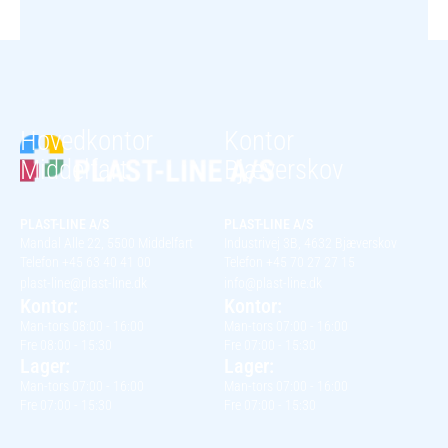
Hovedkontor
Kontor
Middelfart
Bjæverskov
PLAST-LINE A/S
PLAST-LINE A/S
Mandal Alle 22, 5500 Middelfart
Industrivej 3B, 4632 Bjæverskov
Telefon +45 63 40 41 00
Telefon +45 70 27 27 15
plast-line@plast-line.dk
info@plast-line.dk
Kontor:
Kontor:
Man-tors 08:00 - 16:00
Man-tors 07:00 - 16:00
Fre 08:00 - 15:30
Fre 07:00 - 15:30
Lager:
Lager:
Man-tors 07:00 - 16:00
Man-tors 07:00 - 16:00
Fre 07:00 - 15:30
Fre 07:00 - 15:30