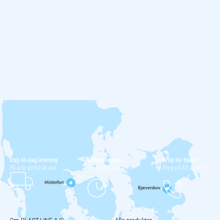
Dag-til-dag levering
Tidlig levering
Brug for hjælp?
På alle brofaste øer
Til dig der har travlt
Ring på 63 40 41 00