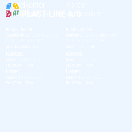
Hovedkontor
Kontor
Middelfart
Bjæverskov
PLAST-LINE A/S
PLAST-LINE A/S
Mandal Alle 22, 5500 Middelfart
Industrivej 3B, 4632 Bjæverskov
Telefon +45 63 40 41 00
Telefon +45 70 27 27 15
plast-line@plast-line.dk
info@plast-line.dk
Kontor:
Kontor:
Man-tors 08:00 - 16:00
Man-tors 07:00 - 16:00
Fre 08:00 - 15:30
Fre 07:00 - 15:30
Lager:
Lager:
Man-tors 07:00 - 16:00
Man-tors 07:00 - 16:00
Fre 07:00 - 15:30
Fre 07:00 - 15:30