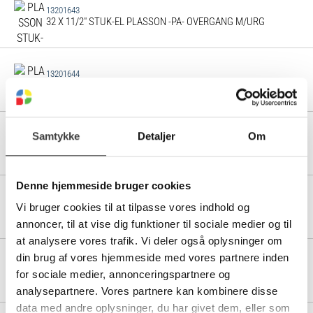
13201643
32 X 11/2" STUK-EL PLASSON -PA- OVERGANG M/URG
13201644
32 X 2" STUK-EL PLASSON -PA- OVERGANG M/URG
Samtykke
Detaljer
Om
13201645
40 X 3/4" STUK-EL PLASSON -PA- OVERGANG M/URG
Denne hjemmeside bruger cookies
13201646
Vi bruger cookies til at tilpasse vores indhold og
40 X 1" STUK-EL PLASSON -PA- OVERGANG M/URG
annoncer, til at vise dig funktioner til sociale medier og til
at analysere vores trafik. Vi deler også oplysninger om
din brug af vores hjemmeside med vores partnere inden
13201647
for sociale medier, annonceringspartnere og
40 X 11/4" STUK-EL PLASSON -PA- OVERGANG M/URG
analysepartnere. Vores partnere kan kombinere disse
data med andre oplysninger, du har givet dem, eller som