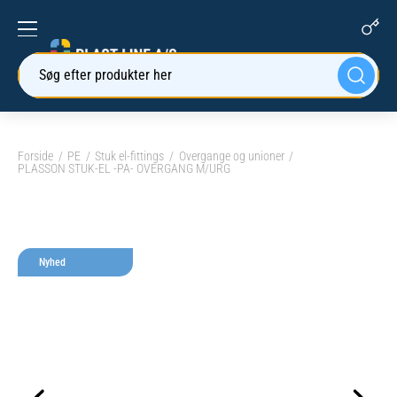
Søg efter produkter her
Forside
PE
Stuk el-fittings
Overgange og unioner
PLASSON STUK-EL -PA- OVERGANG M/URG
Nyhed