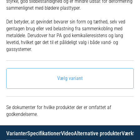
styrke, god slidbestandighed og er mindre udsat for deformering
sammenlignet med blødere plasttyper.
Det betyder, at gevindet bevarer sin form og tæthed, selv ved
gentagen brug eller ved belastning fra sammenkobling med
metaldele. Derudover har PA god kemikalieresistens og lang
levetid, hvilket gør det til et pålideligt valg i både vand- og
gassystemer.
Vælg variant
Se dokumenter for hvilke produkter der er omfattet af
godkendelserne.
Varianter
Specifikationer
Video
Alternative produkter
Værktøj