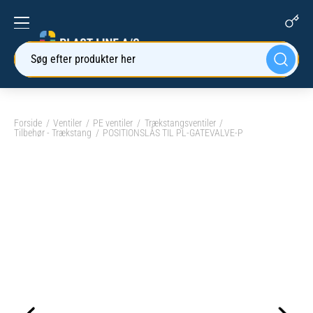
Søg efter produkter her
Forside
Ventiler
PE ventiler
Trækstangsventiler
Tilbehør - Trækstang
POSITIONSLÅS TIL PL-GATEVALVE-P