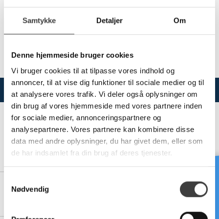
Vælg variant
Samtykke
Detaljer
Om
Se dokumenter for hvilke produkter der er omfattet af
Denne hjemmeside bruger cookies
godkendelserne.
Vi bruger cookies til at tilpasse vores indhold og
annoncer, til at vise dig funktioner til sociale medier og til
Varianter
Specifikationer
at analysere vores trafik. Vi deler også oplysninger om
din brug af vores hjemmeside med vores partnere inden
for sociale medier, annonceringspartnere og
analysepartnere. Vores partnere kan kombinere disse
data med andre oplysninger, du har givet dem, eller som
79000510
de har indsamlet fra din brug af deres tjenester.
LØS POSITIONSLÅS TIL Ø400 PL-GATEVALVE-P
Brug for hjælp?
S
Nødvendig
79000600
a
LØS POSITIONSLÅS TIL Ø110-355 PL-GATEVALVE-P
m
t