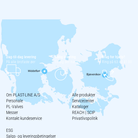
Dag-til-dag levering
Tidlig levering
Brug for hjælp?
På alle brofaste øer
Til dig der har travlt
Ring på 63 40 41 00
Om PLAST-LINE A/S
Alle produkter
Personale
Servicecenter
PL-Valves
Kataloger
Messer
REACH | SCIP
Kontakt kundeservice
Privatlivspolitik
ESG
Salgs- og leveringsbetingelser