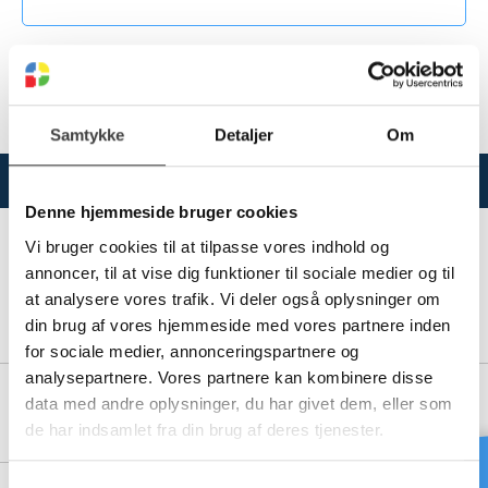
Se dokumenter for hvilke produkter der er omfattet af
godkendelserne.
Samtykke
Detaljer
Om
Varianter
Denne hjemmeside bruger cookies
Vi bruger cookies til at tilpasse vores indhold og
annoncer, til at vise dig funktioner til sociale medier og til
at analysere vores trafik. Vi deler også oplysninger om
85000300
35 X 35 X 3 MM PP FIRKANTRØR GRÅ 5 M
din brug af vores hjemmeside med vores partnere inden
for sociale medier, annonceringspartnere og
analysepartnere. Vores partnere kan kombinere disse
data med andre oplysninger, du har givet dem, eller som
85000305
35 X 35 X 4 MM PP FIRKANTRØR GRÅ 5 M
de har indsamlet fra din brug af deres tjenester.