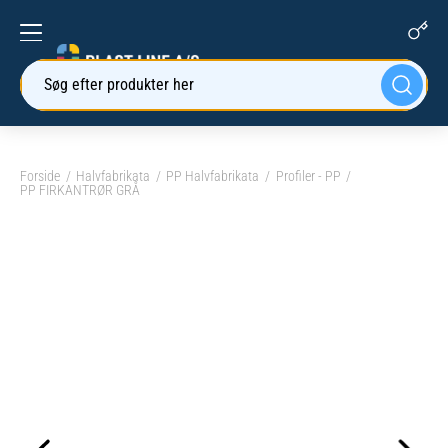
Søg efter produkter her
Forside
Halvfabrikata
PP Halvfabrikata
Profiler - PP
PP FIRKANTRØR GRÅ