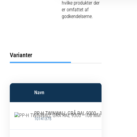
hvilke produkter der
er omfattet af
godkendelserne.
Varianter
Navn
PP-H TWINWALL GRÅ RAL 9300 - 108 MM ML.RUM
10141375