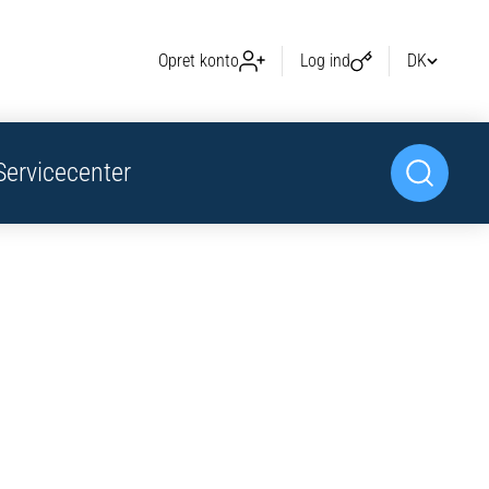
Opret konto
Log ind
DK
Servicecenter