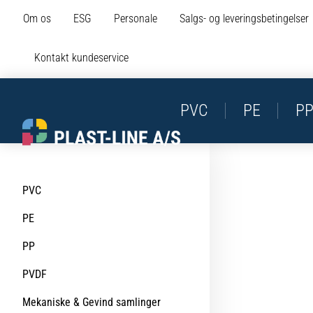
Om os
ESG
Personale
Salgs- og leveringsbetingelser
Kontakt kundeservice
PVC
PE
P
PVC
PE
PP
PVDF
Mekaniske & Gevind samlinger