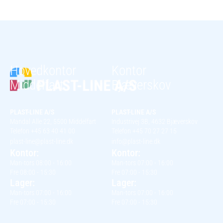
Hovedkontor
Kontor
Middelfart
Bjæverskov
PLAST-LINE A/S
PLAST-LINE A/S
Mandal Alle 22, 5500 Middelfart
Industrivej 3B, 4632 Bjæverskov
Telefon +45 63 40 41 00
Telefon +45 70 27 27 15
plast-line@plast-line.dk
info@plast-line.dk
Kontor:
Kontor:
Man-tors 08:00 - 16:00
Man-tors 07:00 - 16:00
Fre 08:00 - 15:30
Fre 07:00 - 15:30
Lager:
Lager:
Man-tors 07:00 - 16:00
Man-tors 07:00 - 16:00
Fre 07:00 - 15:30
Fre 07:00 - 15:30