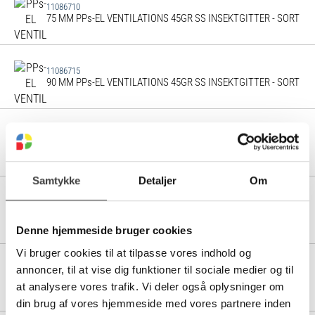
11086710
75 MM PPs-EL VENTILATIONS 45GR SS INSEKTGITTER - SORT
11086715
90 MM PPs-EL VENTILATIONS 45GR SS INSEKTGITTER - SORT
11086720
110 MM PPs-EL VENTILATIONS 45GR SS INSEKTGITTER -
SORT
Samtykke
Detaljer
Om
11086725
125 MM PPs-EL VENTILATIONS 45GR SS INSEKTGITTER -
SORT
Denne hjemmeside bruger cookies
Vi bruger cookies til at tilpasse vores indhold og
11086730
annoncer, til at vise dig funktioner til sociale medier og til
140 MM PPs-EL VENTILATIONS 45GR SS INSEKTGITTER -
at analysere vores trafik. Vi deler også oplysninger om
SORT
din brug af vores hjemmeside med vores partnere inden