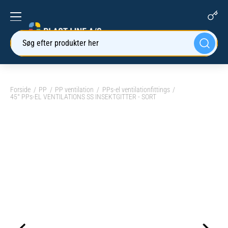
Søg efter produkter her
Forside
PP
PP ventilation
PPs-el ventilationfittings
45° PPs-EL VENTILATIONS SS INSEKTGITTER - SORT