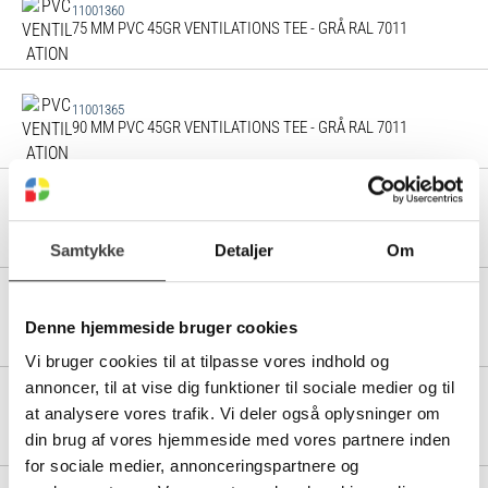
11001360
75 MM PVC 45GR VENTILATIONS TEE - GRÅ RAL 7011
11001365
90 MM PVC 45GR VENTILATIONS TEE - GRÅ RAL 7011
11001370
110 MM PVC 45GR VENTILATIONS TEE - GRÅ RAL 7011
Samtykke
Detaljer
Om
11001375
125 MM PVC 45GR VENTILATIONS TEE - GRÅ RAL 7011
Denne hjemmeside bruger cookies
Vi bruger cookies til at tilpasse vores indhold og
annoncer, til at vise dig funktioner til sociale medier og til
11001380
at analysere vores trafik. Vi deler også oplysninger om
140 MM PVC 45GR VENTILATIONS TEE - GRÅ RAL 7011
din brug af vores hjemmeside med vores partnere inden
for sociale medier, annonceringspartnere og