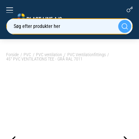
Søg efter produkter her
Forside
PVC
PVC ventilation
PVC Ventilationfittings
45° PVC VENTILATIONS TEE - GRÅ RAL 7011