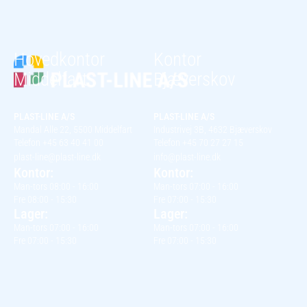
Hovedkontor
Kontor
Middelfart
Bjæverskov
PLAST-LINE A/S
PLAST-LINE A/S
Mandal Alle 22, 5500 Middelfart
Industrivej 3B, 4632 Bjæverskov
Telefon +45 63 40 41 00
Telefon +45 70 27 27 15
plast-line@plast-line.dk
info@plast-line.dk
Kontor:
Kontor:
Man-tors 08:00 - 16:00
Man-tors 07:00 - 16:00
Fre 08:00 - 15:30
Fre 07:00 - 15:30
Lager:
Lager:
Man-tors 07:00 - 16:00
Man-tors 07:00 - 16:00
Fre 07:00 - 15:30
Fre 07:00 - 15:30