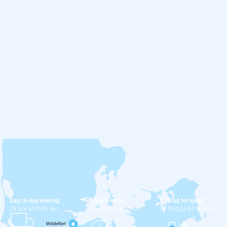
Dag-til-dag levering
Tidlig levering
Brug for hjælp?
På alle brofaste øer
Til dig der har travlt
Ring på 63 40 41 00