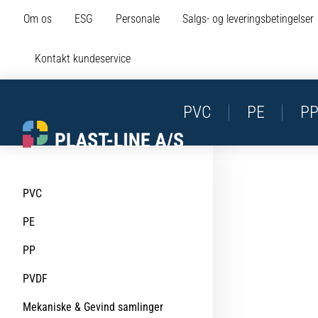
Om os
ESG
Personale
Salgs- og leveringsbetingelser
Kontakt kundeservice
PVC
PE
P
PVC
PE
PP
PVDF
Mekaniske & Gevind samlinger