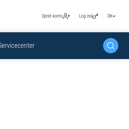
Opret konto
Log ind
DK
Servicecenter