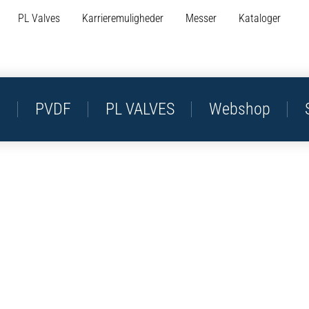
PL Valves
Karrieremuligheder
Messer
Kataloger
P
PVDF
PL VALVES
Webshop