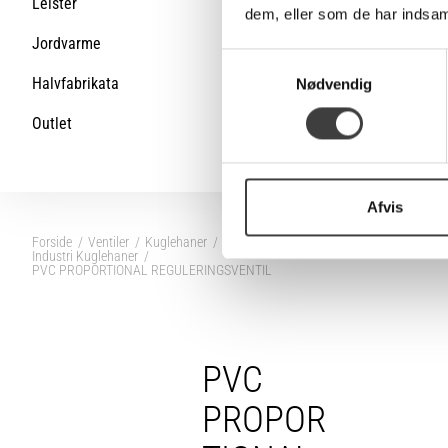
Leister
dem, eller som de har indsaml
Jordvarme
S
Halvfabrikata
Nødvendig
a
m
Outlet
t
y
k
k
Afvis
e
Forside
Ventiler
Kuglehaner
PVC kuglehaner
v
Industri Kuglehaner
PVC PROPORTIONAL REGULERINGSVENTIL
a
l
g
PVC
PROPOR