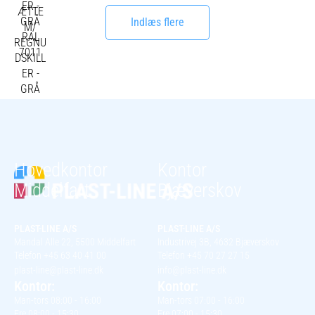
Indlæs flere
Hovedkontor
Kontor
Middelfart
Bjæverskov
PLAST-LINE A/S
PLAST-LINE A/S
Mandal Alle 22, 5500 Middelfart
Industrivej 3B, 4632 Bjæverskov
Telefon +45 63 40 41 00
Telefon +45 70 27 27 15
plast-line@plast-line.dk
info@plast-line.dk
Kontor:
Kontor:
Man-tors 08:00 - 16:00
Man-tors 07:00 - 16:00
Fre 08:00 - 15:30
Fre 07:00 - 15:30