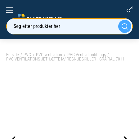
Søg efter produkter her
Forside
PVC
PVC ventilation
PVC Ventilationfittings
PVC VENTILATIONS JETHÆTTE M/ REGNUDSKILLER - GRÅ RAL 7011