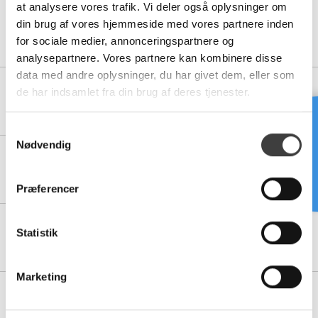
at analysere vores trafik. Vi deler også oplysninger om
11006230
din brug af vores hjemmeside med vores partnere inden
225 MM PVC VENTILATIONS JETHÆTTE M/ REGNUDSKILLER -
for sociale medier, annonceringspartnere og
GRÅ RAL 7011
analysepartnere. Vores partnere kan kombinere disse
data med andre oplysninger, du har givet dem, eller som
11006235
de har indsamlet fra din brug af deres tjenester.
250 MM PVC VENTILATIONS JETHÆTTE M/ REGNUDSKILLER -
GRÅ RAL 7011
Brug for hjælp?
S
Nødvendig
a
11006240
m
280 MM PVC VENTILATIONS JETHÆTTE M/ REGNUDSKILLER -
GRÅ RAL 7011
t
Præferencer
y
k
11006245
k
Statistik
315 MM PVC VENTILATIONS JETHÆTTE M/ REGNUDSKILLER -
GRÅ RAL 7011
e
v
Marketing
a
11006250
l
355 MM PVC VENTILATIONS JETHÆTTE M/ REGNUDSKILLER -
GRÅ RAL 7011
g