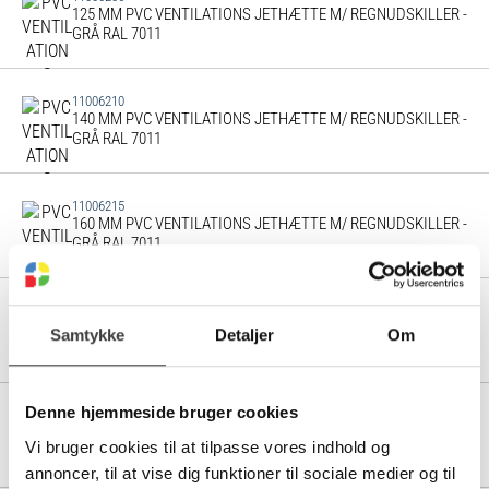
125 MM PVC VENTILATIONS JETHÆTTE M/ REGNUDSKILLER -
GRÅ RAL 7011
11006210
140 MM PVC VENTILATIONS JETHÆTTE M/ REGNUDSKILLER -
GRÅ RAL 7011
11006215
160 MM PVC VENTILATIONS JETHÆTTE M/ REGNUDSKILLER -
GRÅ RAL 7011
11006220
180 MM PVC VENTILATIONS JETHÆTTE M/ REGNUDSKILLER -
Samtykke
Detaljer
Om
GRÅ RAL 7011
Denne hjemmeside bruger cookies
11006225
200 MM PVC VENTILATIONS JETHÆTTE M/ REGNUDSKILLER -
Vi bruger cookies til at tilpasse vores indhold og
GRÅ RAL 7011
annoncer, til at vise dig funktioner til sociale medier og til