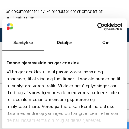
Se dokumenter for hvilke produkter der er omfattet af
godkendelserne.
Varianter
Samtykke
Detaljer
Om
Denne hjemmeside bruger cookies
10197785
Vi bruger cookies til at tilpasse vores indhold og
DN 150 TÆTNINGSRING HEGLER
annoncer, til at vise dig funktioner til sociale medier og til
at analysere vores trafik. Vi deler også oplysninger om
din brug af vores hjemmeside med vores partnere inden
10197790
DN 200 TÆTNINGSRING HEGLER
for sociale medier, annonceringspartnere og
analysepartnere. Vores partnere kan kombinere disse
data med andre oplysninger, du har givet dem, eller som
de har indsamlet fra din brug af deres tjenester.
10197791
DN 250 TÆTNINGSRING HEGLER