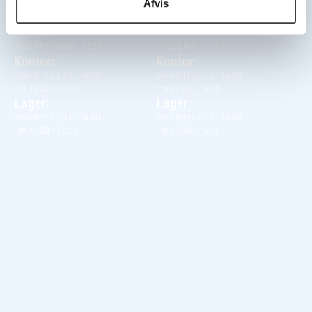
Afvis
PLAST-LINE A/S
PLAST-LINE A/S
Mandal Alle 22, 5500 Middelfart
Industrivej 3B, 4632 Bjæverskov
Telefon +45 63 40 41 00
Telefon +45 70 27 27 15
plast-line@plast-line.dk
info@plast-line.dk
Kontor:
Kontor:
Man-tors 08:00 - 16:00
Man-tors 07:00 - 16:00
Fre 08:00 - 15:30
Fre 07:00 - 15:30
Lager:
Lager:
Man-tors 07:00 - 16:00
Man-tors 07:00 - 16:00
Fre 07:00 - 15:30
Fre 07:00 - 15:30