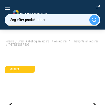
Søg efter produkter her
Forside
Dræn, kabel og anlægsrør
Anlægsrør
Tilbehør til anlægsrør
TÆTNINGSRING
OUTLET