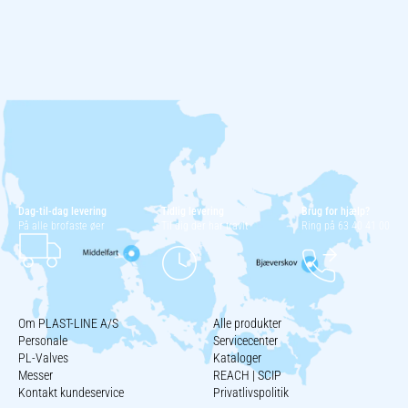
Dag-til-dag levering
Tidlig levering
Brug for hjælp?
På alle brofaste øer
Til dig der har travlt
Ring på 63 40 41 00
Om PLAST-LINE A/S
Alle produkter
Personale
Servicecenter
PL-Valves
Kataloger
Messer
REACH | SCIP
Kontakt kundeservice
Privatlivspolitik