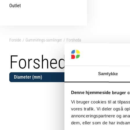
Outlet
Forside
Gummirings-samlinger
Forsheda
Forsheda
Samtykke
Diameter (mm)
32
40
Denne hjemmeside bruger c
50
Vi bruger cookies til at tilpas
63
vores trafik. Vi deler også 
annonceringspartnere og anal
75
dem, eller som de har indsaml
90