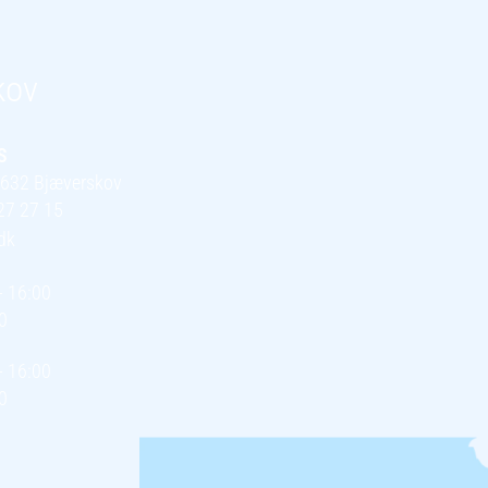
kov
S
 4632 Bjæverskov
27 27 15
dk
- 16:00
0
- 16:00
0