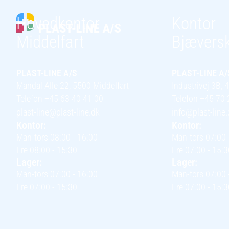
Hovedkontor
Kontor
Middelfart
Bjævers
PLAST-LINE A/S
PLAST-LINE A/
Mandal Alle 22, 5500 Middelfart
Industrivej 3B,
Telefon +45 63 40 41 00
Telefon +45 70 
plast-line@plast-line.dk
info@plast-line.
Kontor:
Kontor:
Man-tors 08:00 - 16:00
Man-tors 07:00 
Fre 08:00 - 15:30
Fre 07:00 - 15:3
Lager:
Lager:
Man-tors 07:00 - 16:00
Man-tors 07:00 
Fre 07:00 - 15:30
Fre 07:00 - 15:3