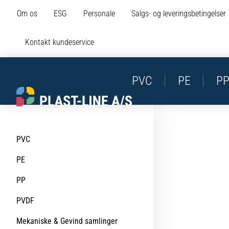
Om os
ESG
Personale
Salgs- og leveringsbetingelser
Kontakt kundeservice
PVC
PE
P
PVC
PE
PP
PVDF
Mekaniske & Gevind samlinger