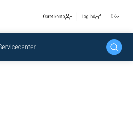
Opret konto
Log ind
DK
Servicecenter