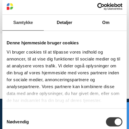
Samtykke
Detaljer
Om
Brug for hjælp?
Denne hjemmeside bruger cookies
Vi bruger cookies til at tilpasse vores indhold og
Hos Plast-Line er vi altid klar til at hjælpe! Kontakt os på
annoncer, til at vise dig funktioner til sociale medier og til
telefon 63404100 eller via e-mail på ordre@plast-line.dk
at analysere vores trafik. Vi deler også oplysninger om
med spørgsmål om vores produkter. Din tilfredshed er vores
din brug af vores hjemmeside med vores partnere inden
prioritet!
for sociale medier, annonceringspartnere og
Læs mere
analysepartnere. Vores partnere kan kombinere disse
data med andre oplysninger, du har givet dem, eller som
de har indsamlet fra din brug af deres tjenester.
Jesper Jørgensen
Brug for hjælp?
S
Salgskonsulent Halvfabrikata
Nødvendig
a
+45 63 40 41 10