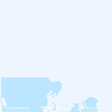
Dag-til-dag levering
Tidlig levering
Brug for hjælp?
På alle brofaste øer
Til dig der har travlt
Ring på 63 40 41 00