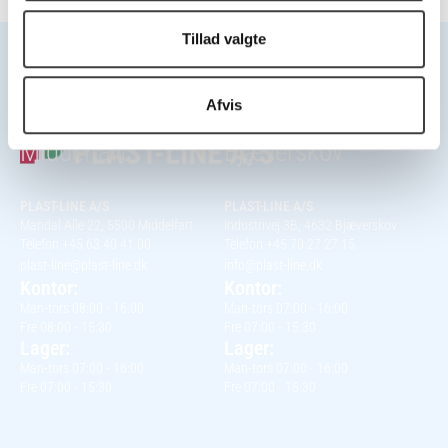
Tillad valgte
Afvis
Hovedkontor
Kontor
Middelfart
Bjæverskov
PLAST-LINE A/S
PLAST-LINE A/S
Mandal Alle 22, 5500 Middelfart
Industrivej 3B, 4632 Bjæverskov
Telefon +45 63 40 41 00
Telefon +45 70 27 27 15
plast-line@plast-line.dk
info@plast-line.dk
Kontor:
Kontor:
Man-tors 08:00 - 16:00
Man-tors 07:00 - 16:00
Fre 08:00 - 15:30
Fre 07:00 - 15:30
Lager:
Lager:
Man-tors 07:00 - 16:00
Man-tors 07:00 - 16:00
Fre 07:00 - 15:30
Fre 07:00 - 15:30