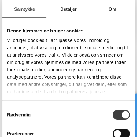
Samtykke
Detaljer
Om
C-PVC -
PVC Halvfabrikata
Rørsystemer
Se alle
Se alle
Denne hjemmeside bruger cookies
Vi bruger cookies til at tilpasse vores indhold og
annoncer, til at vise dig funktioner til sociale medier og til
at analysere vores trafik. Vi deler også oplysninger om
din brug af vores hjemmeside med vores partnere inden
for sociale medier, annonceringspartnere og
analysepartnere. Vores partnere kan kombinere disse
data med andre oplysninger, du har givet dem, eller som
de har indsamlet fra din brug af deres tjenester.
Brug for hjælp?
S
Nødvendig
a
Flangeringe og
m
Foderrørssystemer
pakninger
t
Præferencer
Se alle
Se alle