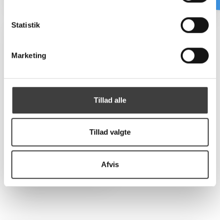
y
k
k
Statistik
e
v
Marketing
a
l
g
Tillad alle
Tillad valgte
PVC lim og
rensevæske
Se alle
Afvis