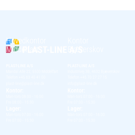
Hovedkontor
Kontor
Middelfart
Bjæverskov
PLAST-LINE A/S
PLAST-LINE A/S
Mandal Alle 22, 5500 Middelfart
Industrivej 3B, 4632 Bjæverskov
Telefon +45 63 40 41 00
Telefon +45 70 27 27 15
plast-line@plast-line.dk
info@plast-line.dk
Kontor:
Kontor:
Man-tors 08:00 - 16:00
Man-tors 07:00 - 16:00
Fre 08:00 - 15:30
Fre 07:00 - 15:30
Lager:
Lager:
Man-tors 07:00 - 16:00
Man-tors 07:00 - 16:00
Fre 07:00 - 15:30
Fre 07:00 - 15:30