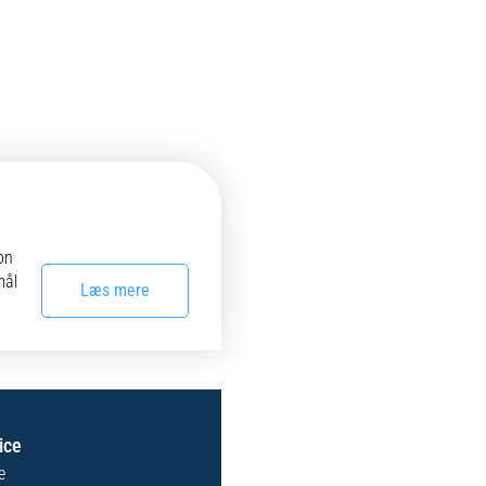
fon
mål
Læs mere
ice
e