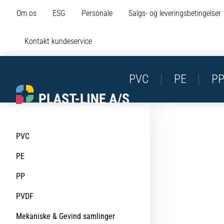
Om os
ESG
Personale
Salgs- og leveringsbetingelser
Kontakt kundeservice
PVC
PE
P
PVC
PE
PP
PVDF
Mekaniske & Gevind samlinger