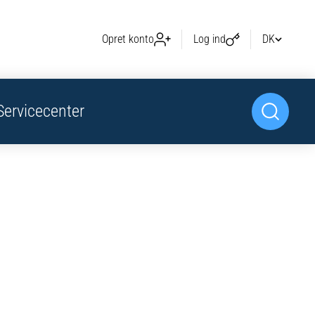
Opret konto
Log ind
DK
Servicecenter