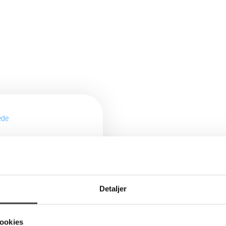
Detaljer
- Dan
ookies