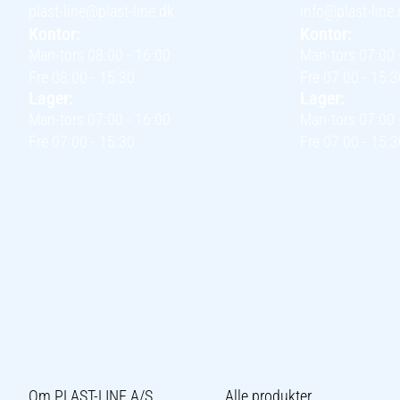
plast-line@plast-line.dk
info@plast-line.
Kontor:
Kontor:
Man-tors 08:00 - 16:00
Man-tors 07:00 
Fre 08:00 - 15:30
Fre 07:00 - 15:3
Lager:
Lager:
Man-tors 07:00 - 16:00
Man-tors 07:00 
Fre 07:00 - 15:30
Fre 07:00 - 15:3
Om PLAST-LINE A/S
Alle produkter