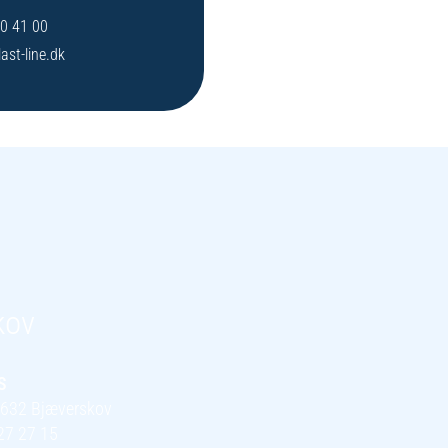
0 41 00
ast-line.dk
kov
S
 4632 Bjæverskov
27 27 15