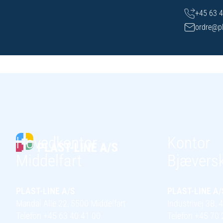
+45 63 4
ordre@pl
Hovedkontor
Kontor
Middelfart
Bjævers
PLAST-LINE A/S
PLAST-LINE A/
Mandal Alle 22, 5500 Middelfart
Industrivej 3B,
Telefon +45 63 40 41 00
Telefon +45 70 