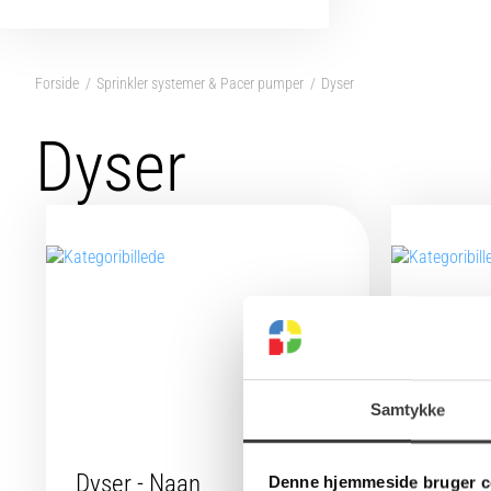
Forside
Sprinkler systemer & Pacer pumper
Dyser
Dyser
Samtykke
Dyser - Naan
Dyser 
Denne hjemmeside bruger c