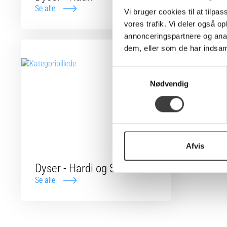
Se alle
Se alle
Vi bruger cookies til at tilpas
vores trafik. Vi deler også 
annonceringspartnere og anal
dem, eller som de har indsaml
S
Nødvendig
a
m
t
y
k
k
Afvis
e
Dyser - Hardi og SF
v
Se alle
a
l
g