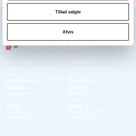
Tillad valgte
Afvis
Hovedkontor
Kontor
Middelfart
Bjæverskov
PLAST-LINE A/S
PLAST-LINE A/S
Mandal Alle 22, 5500 Middelfart
Industrivej 3B, 4632 Bjæverskov
Telefon +45 63 40 41 00
Telefon +45 70 27 27 15
plast-line@plast-line.dk
info@plast-line.dk
Kontor:
Kontor:
Man-tors 08:00 - 16:00
Man-tors 07:00 - 16:00
Fre 08:00 - 15:30
Fre 07:00 - 15:30
Lager:
Lager:
Man-tors 07:00 - 16:00
Man-tors 07:00 - 16:00
Fre 07:00 - 15:30
Fre 07:00 - 15:30