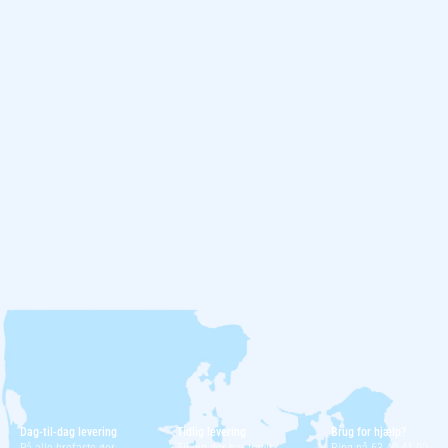
Dag-til-dag levering
Tidlig levering
Brug for hjælp?
På alle brofaste øer
Til dig der har travlt
Ring på 63 40 41 00