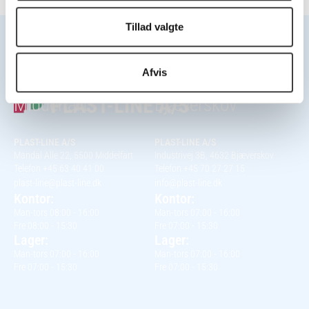
Tillad valgte
Afvis
Hovedkontor
Kontor
Middelfart
Bjæverskov
PLAST-LINE A/S
PLAST-LINE A/S
Mandal Alle 22, 5500 Middelfart
Industrivej 3B, 4632 Bjæverskov
Telefon +45 63 40 41 00
Telefon +45 70 27 27 15
plast-line@plast-line.dk
info@plast-line.dk
Kontor:
Kontor:
Man-tors 08:00 - 16:00
Man-tors 07:00 - 16:00
Fre 08:00 - 15:30
Fre 07:00 - 15:30
Lager:
Lager:
Man-tors 07:00 - 16:00
Man-tors 07:00 - 16:00
Fre 07:00 - 15:30
Fre 07:00 - 15:30