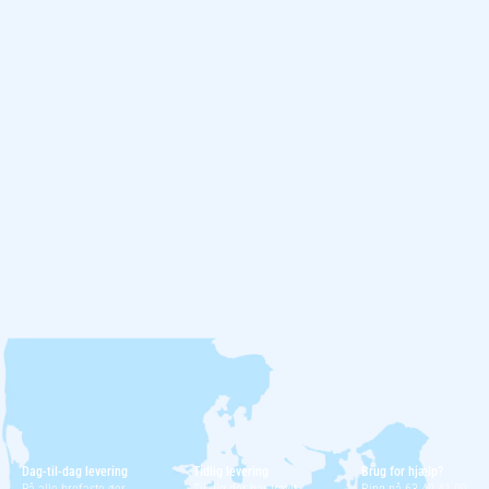
Dag-til-dag levering
Tidlig levering
Brug for hjælp?
På alle brofaste øer
Til dig der har travlt
Ring på 63 40 41 00