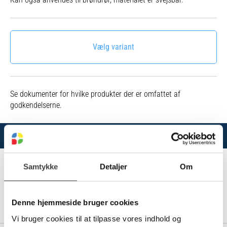
Vælg variant
Se dokumenter for hvilke produkter der er omfattet af
godkendelserne.
Varianter
Samtykke
Detaljer
Om
10195754
315/273 MM PE DOBBELTVÆGGET ANLÆGSRØR SN4, 6 M -
Denne hjemmeside bruger cookies
MED MUFFE
Vi bruger cookies til at tilpasse vores indhold og