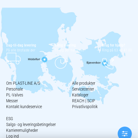
Dag-til-dag levering
Tidlig levering
Brug for hjælp?
På alle brofaste øer
Til dig der har travlt
Ring på 63 40 41 00
Om PLAST-LINE A/S
Alle produkter
Personale
Servicecenter
PL-Valves
Kataloger
Messer
REACH | SCIP
Kontakt kundeservice
Privatlivspolitik
ESG
Salgs- og leveringsbetingelser
Karrieremuligheder
Log ind