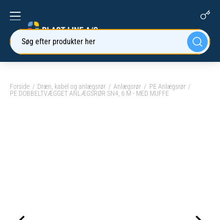
Søg efter produkter her
Forside
Dræn, kabel og anlægsrør
Anlægsrør
PE Anlægsrør
PE DOBBELTVÆGGET ANLÆGSRØR SN4, 6 M - MED MUFFE