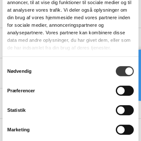
annoncer, til at vise dig funktioner til sociale medier og til
10195756
at analysere vores trafik. Vi deler også oplysninger om
350/300 MM PE DOBBELTVÆGGET ANLÆGSRØR SN4, 6 M -
din brug af vores hjemmeside med vores partnere inden
MED MUFFE
for sociale medier, annonceringspartnere og
analysepartnere. Vores partnere kan kombinere disse
10195758
data med andre oplysninger, du har givet dem, eller som
465/400 MM PE DOBBELTVÆGGET ANLÆGSRØR SN4, 6 M -
de har indsamlet fra din brug af deres tjenester.
MED MUFFE UDEN TÆTNINGSRING
Brug for hjælp?
S
10195760
Nødvendig
a
580/500 MM PE DOBBELTVÆGGET ANLÆGSRØR SN4, 6 M -
MED MUFFE
m
t
Præferencer
y
10195762
k
700/600 MM PE DOBBELTVÆGGET ANLÆGSRØR SN4, 6 M -
MED MUFFE
k
Statistik
e
v
10195764
Marketing
a
930/800 MM PE DOBBELTVÆGGET ANLÆGSRØR SN4, 6 M -
MED MUFFE
l