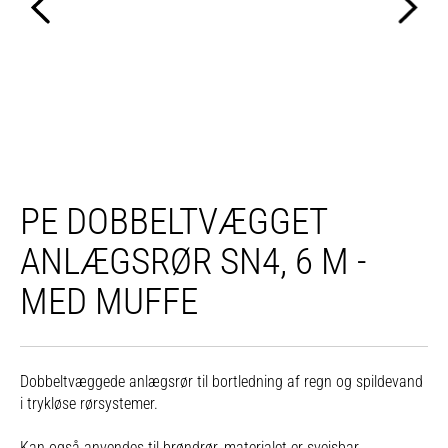
PE DOBBELTVÆGGET
ANLÆGSRØR SN4, 6 M -
MED MUFFE
Dobbeltvæggede anlægsrør til bortledning af regn og spildevand
i trykløse rørsystemer.
Kan også anvendes til brøndrør, materialet er svejsbar.