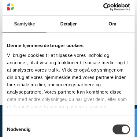
Samtykke
Detaljer
Om
Brug for hjælp?
Denne hjemmeside bruger cookies
Vi bruger cookies til at tilpasse vores indhold og
Hos Plast-Line er vi altid klar til at hjælpe! Kontakt os på
annoncer, til at vise dig funktioner til sociale medier og til
telefon 63404100 eller via e-mail på ordre@plast-line.dk
at analysere vores trafik. Vi deler også oplysninger om
med spørgsmål om vores produkter. Din tilfredshed er vores
din brug af vores hjemmeside med vores partnere inden
prioritet!
for sociale medier, annonceringspartnere og
Læs mere
analysepartnere. Vores partnere kan kombinere disse
data med andre oplysninger, du har givet dem, eller som
de har indsamlet fra din brug af deres tjenester.
Kundeservice
Brug for hjælp?
S
Kundeservice
Nødvendig
a