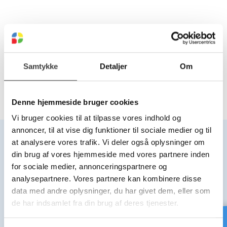
SN4 PEHD ZIP-ZIN RØR -
SN8 PEHD ZIP-ZIN RØR -
12,5 MTR
12,5 MTR
Vælg variant
Vælg variant
Samtykke
Detaljer
Om
Denne hjemmeside bruger cookies
Vi bruger cookies til at tilpasse vores indhold og
annoncer, til at vise dig funktioner til sociale medier og til
at analysere vores trafik. Vi deler også oplysninger om
din brug af vores hjemmeside med vores partnere inden
for sociale medier, annonceringspartnere og
Hovedkontor
Kontor
analysepartnere. Vores partnere kan kombinere disse
Middelfart
Bjæverskov
data med andre oplysninger, du har givet dem, eller som
de har indsamlet fra din brug af deres tjenester.
PLAST-LINE A/S
PLAST-LINE A/S
Mandal Alle 22, 5500 Middelfart
Industrivej 3B, 4632 Bjæverskov