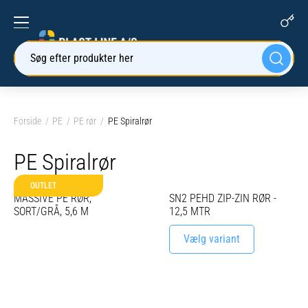
Søg efter produkter her
Forside
PE
PE rør
PE Spiralrør
PE Spiralrør
OUTLET
MASSIVE PE RØR,
SN2 PEHD ZIP-ZIN RØR -
SORT/GRÅ, 5,6 M
12,5 MTR
Vælg variant