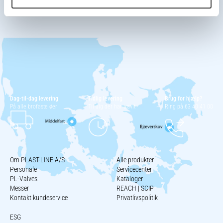
Dag-til-dag levering
Tidlig levering
Brug for hjælp?
På alle brofaste øer
Til dig der har travlt
Ring på 63 40 41 00
Om PLAST-LINE A/S
Alle produkter
Personale
Servicecenter
PL-Valves
Kataloger
Messer
REACH | SCIP
Kontakt kundeservice
Privatlivspolitik
ESG