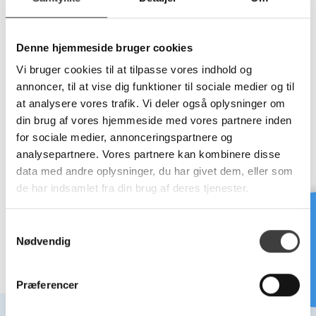
BESKYTTELSESKAPPE
LØS TERMINAL TIL
SVEJSEMASKINE
Vælg variant
Denne hjemmeside bruger cookies
Vælg variant
Vi bruger cookies til at tilpasse vores indhold og
annoncer, til at vise dig funktioner til sociale medier og til
at analysere vores trafik. Vi deler også oplysninger om
din brug af vores hjemmeside med vores partnere inden
for sociale medier, annonceringspartnere og
analysepartnere. Vores partnere kan kombinere disse
UNIVERSAL LØS TERMINAL
data med andre oplysninger, du har givet dem, eller som
TIL POLYCODE
de har indsamlet fra din brug af deres tjenester.
Vælg variant
Brug for hjælp?
S
Nødvendig
a
m
t
Præferencer
y
k