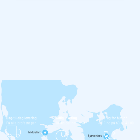
Dag-til-dag levering
Tidlig levering
Brug for hjælp?
På alle brofaste øer
Til dig der har travlt
Ring på 63 40 41 00