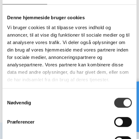
SDR11
SDR17
Denne hjemmeside bruger cookies
Vælg variant
Vælg variant
Vi bruger cookies til at tilpasse vores indhold og
annoncer, til at vise dig funktioner til sociale medier og til
at analysere vores trafik. Vi deler også oplysninger om
din brug af vores hjemmeside med vores partnere inden
for sociale medier, annonceringspartnere og
analysepartnere. Vores partnere kan kombinere disse
PP STUK REDUCERET TEE,
data med andre oplysninger, du har givet dem, eller som
SDR11 - BEIGE RAL 7032
de har indsamlet fra din brug af deres tjenester.
Vælg variant
Brug for hjælp?
S
Nødvendig
a
m
t
Præferencer
y
k