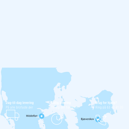
Dag-til-dag levering
Tidlig levering
Brug for hjælp?
På alle brofaste øer
Til dig der har travlt
Ring på 63 40 41 00