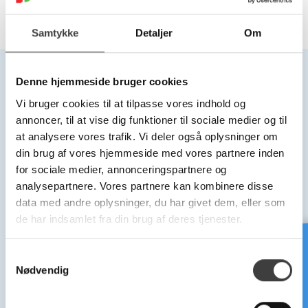
Samtykke
Detaljer
Om
Denne hjemmeside bruger cookies
Vi bruger cookies til at tilpasse vores indhold og
Hovedkontor
Kontor
annoncer, til at vise dig funktioner til sociale medier og til
Middelfart
Bjæverskov
at analysere vores trafik. Vi deler også oplysninger om
din brug af vores hjemmeside med vores partnere inden
for sociale medier, annonceringspartnere og
PLAST-LINE A/S
PLAST-LINE A/S
analysepartnere. Vores partnere kan kombinere disse
Mandal Alle 22, 5500 Middelfart
Industrivej 3B, 4632 Bjæverskov
Telefon +45 63 40 41 00
Telefon +45 70 27 27 15
data med andre oplysninger, du har givet dem, eller som
plast-line@plast-line.dk
info@plast-line.dk
de har indsamlet fra din brug af deres tjenester.
Kontor:
Kontor:
Man-tors 08:00 - 16:00
Man-tors 07:00 - 16:00
Brug for hjælp?
S
Fre 08:00 - 15:30
Fre 07:00 - 15:30
Nødvendig
Lager:
Lager:
a
Man-tors 07:00 - 16:00
Man-tors 07:00 - 16:00
m
Fre 07:00 - 15:30
Fre 07:00 - 15:30
t