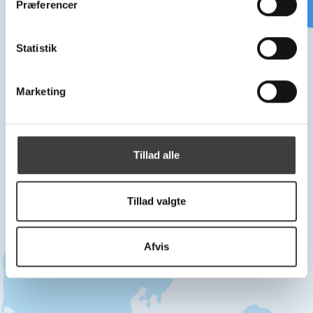
Præferencer
y
k
k
Statistik
e
v
Marketing
a
l
g
Tillad alle
Tillad valgte
Afvis