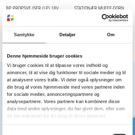
BP PROPSVEJSER (LP) 18V,
STATIONÆR MUFFE-DORN
MIN. 5 AMP, MAKITA
SVEJSEMASKINE
BATTERI, MAKS Ø50MM
DORN, LEV. U. BATTERI
Samtykke
Detaljer
Om
Denne hjemmeside bruger cookies
Vi bruger cookies til at tilpasse vores indhold og
annoncer, til at vise dig funktioner til sociale medier og til
at analysere vores trafik. Vi deler også oplysninger om
din brug af vores hjemmeside med vores partnere inden
Hovedkontor
Kontor
for sociale medier, annonceringspartnere og
Middelfart
Bjæverskov
analysepartnere. Vores partnere kan kombinere disse
data med andre oplysninger, du har givet dem, eller som
de har indsamlet fra din brug af deres tjenester.
PLAST-LINE A/S
PLAST-LINE A/S
Mandal Alle 22, 5500 Middelfart
Industrivej 3B, 4632 Bjæverskov
Telefon +45 63 40 41 00
Telefon +45 70 27 27 15
S
plast-line@plast-line.dk
info@plast-line.dk