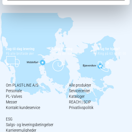
Dag-til-dag levering
Tidlig levering
Brug for hjælp?
På alle brofaste øer
Til dig der har travlt
Ring på 63 40 41 00
Om PLAST-LINE A/S
Alle produkter
Personale
Servicecenter
PL-Valves
Kataloger
Messer
REACH | SCIP
Kontakt kundeservice
Privatlivspolitik
ESG
Salgs- og leveringsbetingelser
Karrieremuligheder