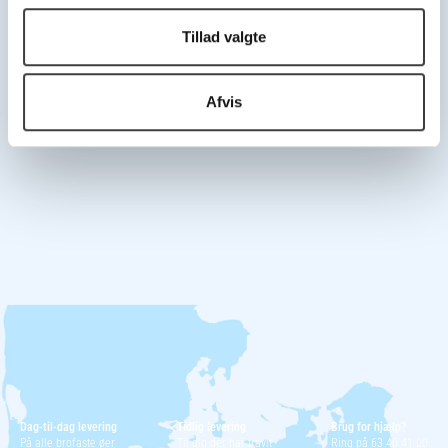
Tillad valgte
Afvis
Dag-til-dag levering
Tidlig levering
Brug for hjælp?
På alle brofaste øer
Til dig der har travlt
Ring på 63 40 41 00