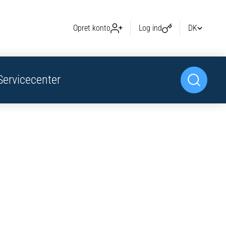
Opret konto
Log ind
DK
Servicecenter