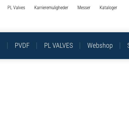
PL Valves
Karrieremuligheder
Messer
Kataloger
P
PVDF
PL VALVES
Webshop