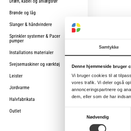
Dræn, kabel og anlægsrør
Brønde og låg
Slanger & håndvindere
Sprinkler systemer & Pacer
pumper
Samtykke
Installations materialer
Svejsemaskiner og værktøj
Denne hjemmeside bruger c
Vi bruger cookies til at tilpas
Leister
vores trafik. Vi deler også 
Jordvarme
annonceringspartnere og anal
dem, eller som de har indsaml
Halvfabrikata
S
Outlet
Nødvendig
a
m