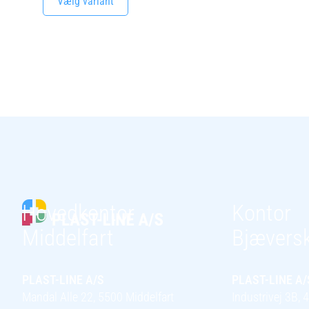
Vælg variant
Hovedkontor
Kontor
Middelfart
Bjævers
PLAST-LINE A/S
PLAST-LINE A/
Mandal Alle 22, 5500 Middelfart
Industrivej 3B,