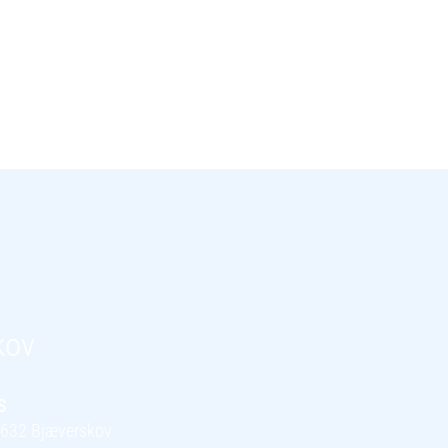
kov
S
 4632 Bjæverskov