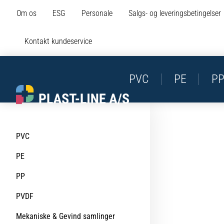
Om os
ESG
Personale
Salgs- og leveringsbetingelser
Kontakt kundeservice
PVC
PE
P
PVC
PE
PP
PVDF
Mekaniske & Gevind samlinger