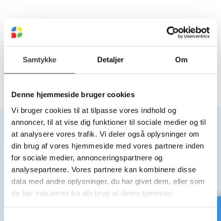
KUGLE TIL SVØMMEVENTIL
Vælg variant
Samtykke
Detaljer
Om
Denne hjemmeside bruger cookies
Vi bruger cookies til at tilpasse vores indhold og
annoncer, til at vise dig funktioner til sociale medier og til
at analysere vores trafik. Vi deler også oplysninger om
din brug af vores hjemmeside med vores partnere inden
Hovedkontor
Kontor
for sociale medier, annonceringspartnere og
Middelfart
Bjæverskov
analysepartnere. Vores partnere kan kombinere disse
data med andre oplysninger, du har givet dem, eller som
de har indsamlet fra din brug af deres tjenester.
PLAST-LINE A/S
PLAST-LINE A/S
Mandal Alle 22, 5500 Middelfart
Industrivej 3B, 4632 Bjæverskov
Telefon +45 63 40 41 00
Telefon +45 70 27 27 15
S