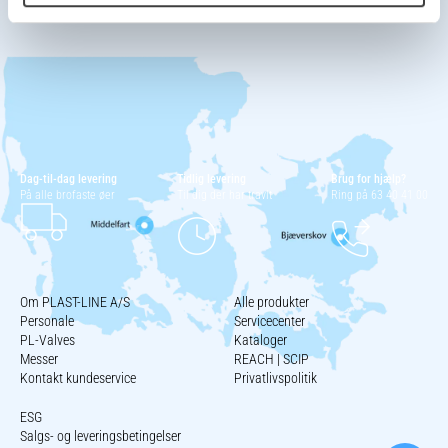
Dag-til-dag levering
Tidlig levering
Brug for hjælp?
På alle brofaste øer
Til dig der har travlt
Ring på 63 40 41 00
Om PLAST-LINE A/S
Alle produkter
Personale
Servicecenter
PL-Valves
Kataloger
Messer
REACH | SCIP
Kontakt kundeservice
Privatlivspolitik
ESG
Salgs- og leveringsbetingelser