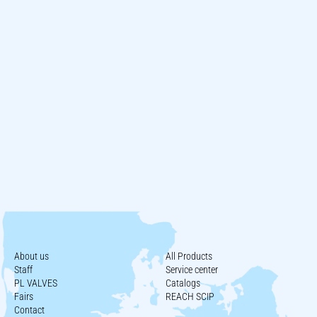
About us
All Products
Staff
Service center
PL VALVES
Catalogs
Fairs
REACH SCIP
Contact