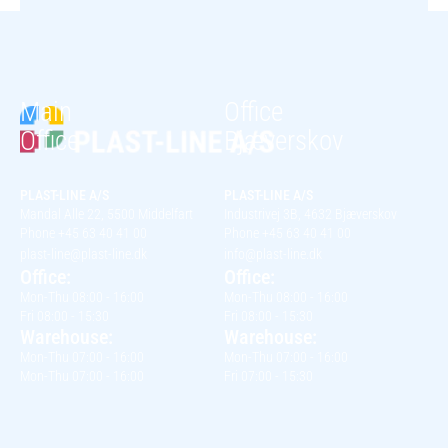
Main
Office
Office
Bjæverskov
PLAST-LINE A/S
PLAST-LINE A/S
Mandal Alle 22, 5500 Middelfart
Industrivej 3B, 4632 Bjæverskov
Phone +45 63 40 41 00
Phone +45 63 40 41 00
plast-line@plast-line.dk
info@plast-line.dk
Office:
Office:
Mon-Thu 08:00 - 16:00
Mon-Thu 08:00 - 16:00
Fri 08:00 - 15:30
Fri 08:00 - 15:30
Warehouse:
Warehouse:
Mon-Thu 07:00 - 16:00
Mon-Thu 07:00 - 16:00
Mon-Thu 07:00 - 16:00
Fri 07:00 - 15:30