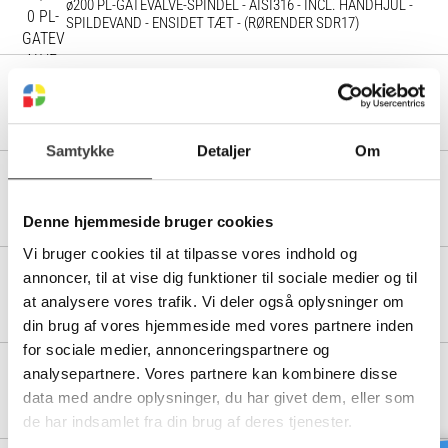
ø200 PL-GATEVALVE-SPINDEL - AISI316 - INCL. HÅNDHJUL -
SPILDEVAND - ENSIDET TÆT - (RØRENDER SDR17)
72026226
Ø225 PL-GATEVALVE-SPINDEL - AISI316 - INCL. HÅNDHJUL -
SPILDEVAND - ENSIDET TÆT - (RØRENDER SDR17)
Samtykke
Detaljer
Om
72026256
ø250 PL-GATEVALVE-SPINDEL - AISI316 - INCL. HÅNDHJUL -
SPILDEVAND - ENSIDET TÆT - (RØRENDER SDR17)
Denne hjemmeside bruger cookies
Vi bruger cookies til at tilpasse vores indhold og
annoncer, til at vise dig funktioner til sociale medier og til
72026286
ø280 PL-GATEVALVE-SPINDEL - AISI316 - INCL. HÅNDHJUL -
at analysere vores trafik. Vi deler også oplysninger om
SPILDEVAND - ENSIDET TÆT - (RØRENDER SDR17)
din brug af vores hjemmeside med vores partnere inden
for sociale medier, annonceringspartnere og
analysepartnere. Vores partnere kan kombinere disse
72026321
ø315 PL-GATEVALVE-SPINDEL - AISI316 - INCL. HÅNDHJUL -
data med andre oplysninger, du har givet dem, eller som
SPILDEVAND - ENSIDET TÆT - (RØRENDER SDR17)
de har indsamlet fra din brug af deres tjenester.