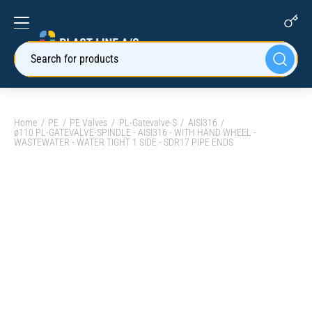
Search for products
Home
PE
PE Valves
PL-Gatevalve-S
AISI316
ø110 PL-GATEVALVE-SPINDLE - AISI316 - WITH HAND WHEEL -
WASTEWATER - WATER TIGHT 1 SIDE - SDR17 PIPE ENDS