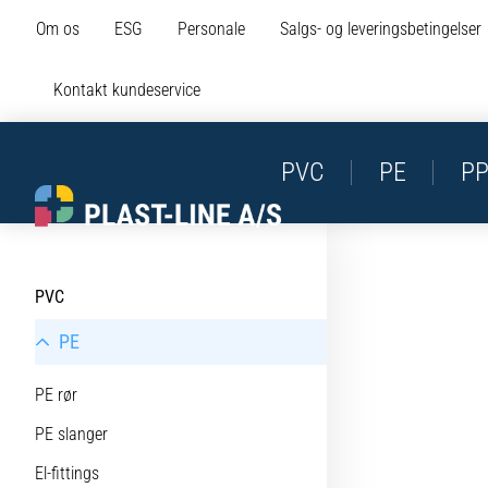
Om os
ESG
Personale
Salgs- og leveringsbetingelser
Kontakt kundeservice
PVC
PE
P
PVC
PE
PE rør
PE slanger
El-fittings