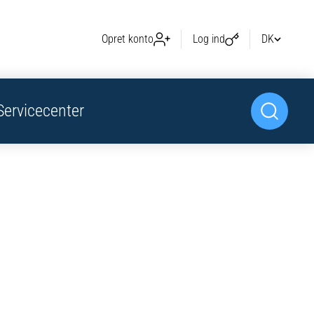
Opret konto
Log ind
DK
Servicecenter