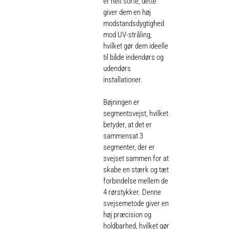
er helt sorte, dette
giver dem en høj
modstandsdygtighed
mod UV-stråling,
hvilket gør dem ideelle
til både indendørs og
udendørs
installationer.
Bøjningen er
segmentsvejst, hvilket
betyder, at det er
sammensat 3
segmenter, der er
svejset sammen for at
skabe en stærk og tæt
forbindelse mellem de
4 rørstykker. Denne
svejsemetode giver en
høj præcision og
holdbarhed, hvilket gør