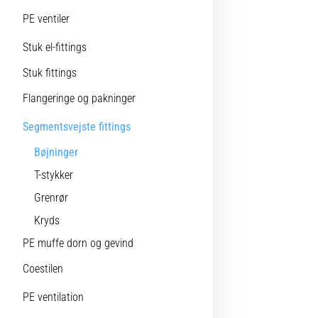
PE ventiler
Stuk el-fittings
Stuk fittings
Flangeringe og pakninger
Segmentsvejste fittings
Bøjninger
T-stykker
Grenrør
Kryds
PE muffe dorn og gevind
Coestilen
PE ventilation