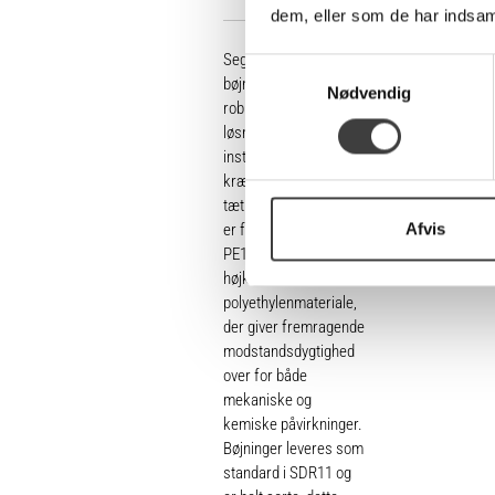
dem, eller som de har indsaml
Segmentsvejst
S
bøjninger i PE100 er en
Nødvendig
a
robust og pålidelig
m
løsning til
t
installationer, hvor der
y
kræves høj styrke og
k
tæthed. Denne bøjning
k
Afvis
er fremstillet 90° af
e
PE100 rør, et
højkvalitets
v
polyethylenmateriale,
a
der giver fremragende
l
modstandsdygtighed
g
over for både
mekaniske og
kemiske påvirkninger.
Bøjninger leveres som
standard i SDR11 og