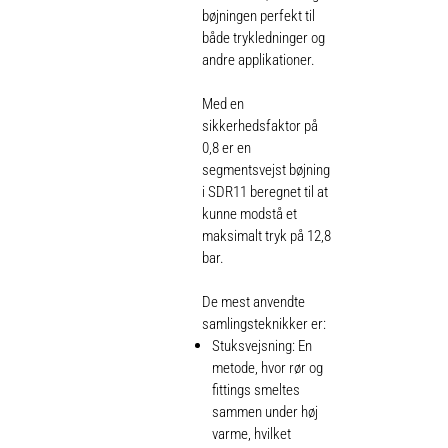
bøjningen perfekt til
både trykledninger og
andre applikationer.
Med en
sikkerhedsfaktor på
0,8 er en
segmentsvejst bøjning
i SDR11 beregnet til at
kunne modstå et
maksimalt tryk på 12,8
bar.
De mest anvendte
samlingsteknikker er:
Stuksvejsning: En
metode, hvor rør og
fittings smeltes
sammen under høj
varme, hvilket