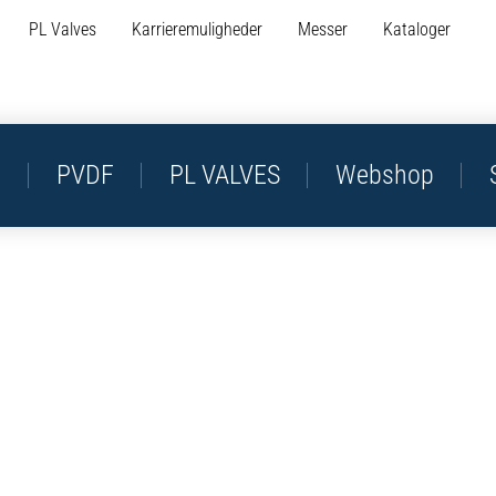
PL Valves
Karrieremuligheder
Messer
Kataloger
P
PVDF
PL VALVES
Webshop