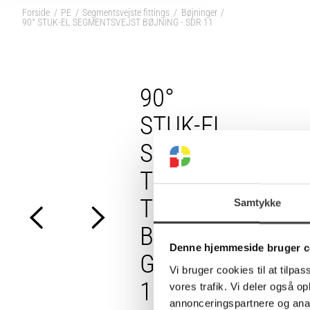
Forside
PE
Segmentsvejste fittings
Bøjninger
90° STUK-EL SEGMENTSVEJST BØJNING - SDR 11
90°
STUK-EL
SEGMEN
TSVEJS
T
Samtykke
BØJNIN
Denne hjemmeside bruger c
G - SDR
Vi bruger cookies til at tilpas
11
vores trafik. Vi deler også 
annonceringspartnere og anal