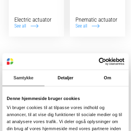
Electric actuator
Pnematic actuator
See all
See all
Need help?
Samtykke
Detaljer
Om
At Plast-Line we are always ready to help! Contact us by
phone at +45 63404100 or by email at ordre@plast-line.dk
Denne hjemmeside bruger cookies
with questions about our products. Your satisfaction is our
priority!
Vi bruger cookies til at tilpasse vores indhold og
annoncer, til at vise dig funktioner til sociale medier og til
Read more
at analysere vores trafik. Vi deler også oplysninger om
din brug af vores hjemmeside med vores partnere inden