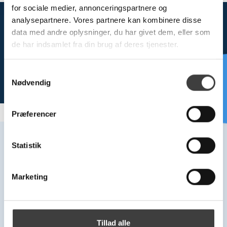
for sociale medier, annonceringspartnere og
analysepartnere. Vores partnere kan kombinere disse
data med andre oplysninger, du har givet dem, eller som
Customer service
de har indsamlet fra din brug af deres tjenester.
+45 63 40 41 00
ordre@plast-line.dk
S
Need help?
Nødvendig
a
m
t
Præferencer
y
k
k
Statistik
e
Main
Office
v
Marketing
a
Office
Bjæverskov
l
g
PLAST-LINE A/S
PLAST-LINE A/S
Tillad alle
Mandal Alle 22, 5500 Middelfart
Industrivej 3B, 4632 Bjæverskov